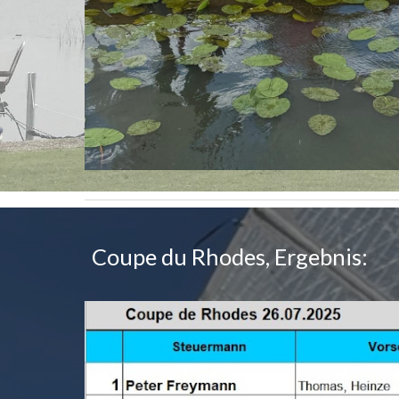
Coupe du Rhodes, Ergebnis: