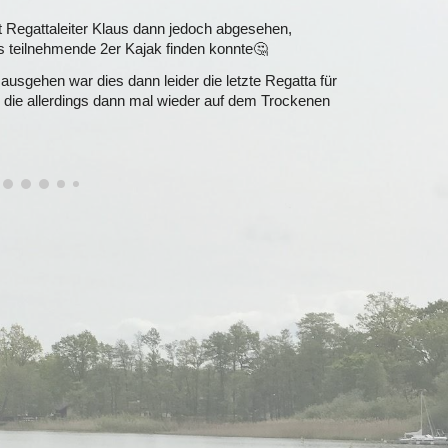
at Regattaleiter Klaus dann jedoch abgesehen,
as teilnehmende 2er Kajak finden konnte🤔
usgehen war dies dann leider die letzte Regatta für
, die allerdings dann mal wieder auf dem Trockenen