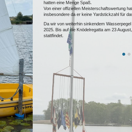
hatten eine Menge Spaß.
Von einer offiziellen Meisterschaftswertung h
insbesondere da er keine Yardstickzahl für d
Da wir von weiterhin sinkendem Wasserpegel a
2025. Bis auf die Knödelregatta am 23 August
stattfindet.