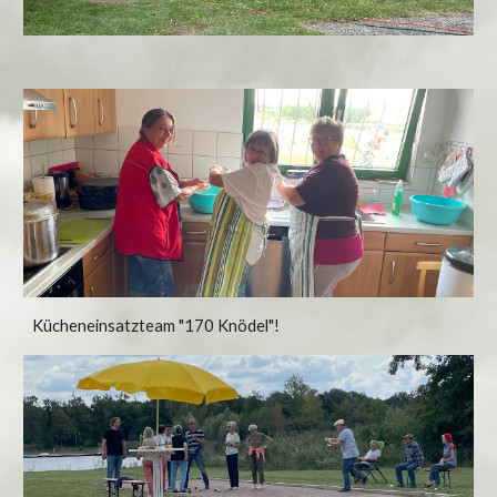
Kücheneinsatzteam "170 Knödel"!