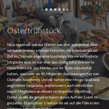
Osterfrühstück
Na ja sagen wir mal das Wetter war eher suboptimal. Aber
wir haben ja einen schönen Holzofen der innerhalb kurzer
Zeit im Clubheim angenehm kuschelige Wärme verbreitete.
Ich glaube aber, es war eher das richtig toll präsentierte
Osterfrühstück, das Marlies und Ihr Team vorbereitet
hatten, was mehr als 40 Mitglieder dazu bewogen hat zum
Clubheim zu kommen. Und wir hatten eine Menge Spaß und
angenehme Gespräche, insbesondere auch mit etlichen
neuen Mitgliedern an diesem verlängerten Vormittag.
Danke an alle die geholfen haben dieses Auftakt Event zu
gestalten. Eine schöne Tradition die wir auf alle Fälle in den
nächsten Jahren beibehalten werden.