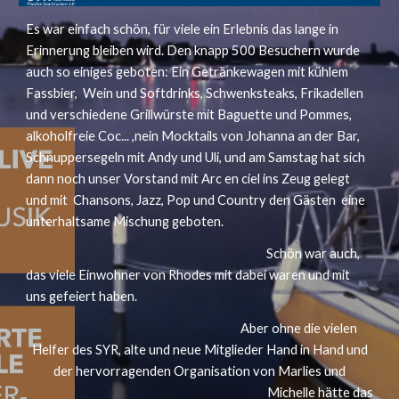
Es war einfach schön, für viele ein Erlebnis das lange in
Erinnerung bleiben wird. Den knapp 500 Besuchern wurde
auch so einiges geboten: Ein Getränkewagen mit kühlem
Fassbier, Wein und Softdrinks, Schwenksteaks, Frikadellen
und verschiedene Grillwürste mit Baguette und Pommes,
alkoholfreie Coc... ,nein Mocktails von Johanna an der Bar,
Schnuppersegeln mit Andy und Uli, und am Samstag hat sich
dann noch unser Vorstand mit Arc en ciel ins Zeug gelegt
und mit Chansons, Jazz, Pop und Country den Gästen eine
unterhaltsame Mischung geboten.
Schön war auch,
das viele Einwohner von Rhodes mit dabei waren und mit
uns gefeiert haben.
Aber ohne die vielen
Helfer des SYR, alte und neue Mitglieder Hand in Hand und
der hervorragenden Organisation von Marlies und
Michelle hätte das