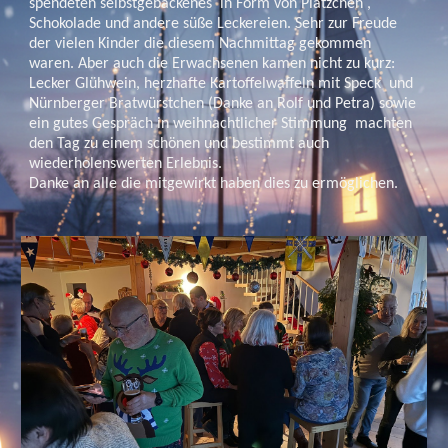
spendeten selbstgebackenes in Form von Plätzchen ,
Schokolade und andere süße Leckereien. Sehr zur Freude
der vielen Kinder die diesem Nachmittag gekommen
waren. Aber auch die Erwachsenen kamen nicht zu kurz:
Lecker Glühwein, herzhafte Kartoffelwaffeln mit Speck und
Nürnberger Bratwürstchen (Danke an Rolf und Petra) sowie
ein gutes Gespräch in weihnachtlicher Stimmung machten
den Tag zu einem schönen und bestimmt auch
wiederholenswerten Erlebnis.
Danke an alle die mitgewirkt haben dies zu ermöglichen.