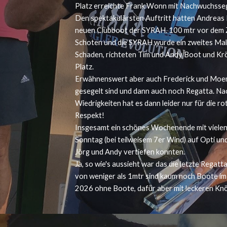
Platz erreichte Frank Wonn mit Nachwuchsse
Den spektakulärsten Auftritt hatten Andreas
neuen Clubboot der SYRAH. 100 mtr vor dem Zi
Schoten und die SYRAH wurde ein zweites Mal
Schaden, richteten Tim und Andy Boot und Krö
Platz.
Erwähnenswert aber auch Frederick und Moem
gesegelt sind und dann auch noch Regatta. N
Wiedrigkeiten hat es dann leider nur für die 
Respekt!
Insgesamt ein schönes Wochenende mit vielen
Sonntag (bei teilweisem 7er Wind) auf Opti un
Jörg und Andy vertiefen konnten.
Ja, so wie's aussieht war das die letzte Regat
von weniger als 1mtr sind kaum noch Boote im
2026 ohne Boote, dafür aber mit leckeren Knö