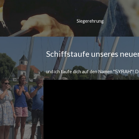
Siegerehrung
Schiffstaufe unseres neue
und ich taufe dich auf den Namen "
"! 
SYRAH