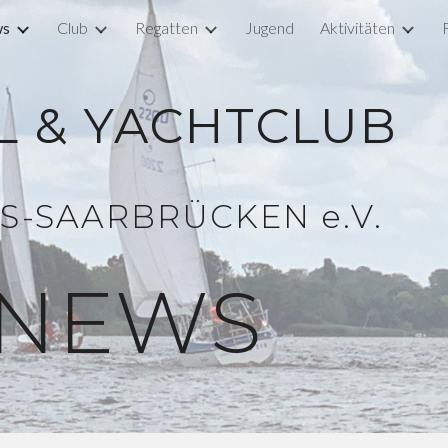
s
Club
Regatten
Jugend
Aktivitäten
ip to main content
Skip to navigat
L & YACHTCLUB
S-SAARBRÜCKEN e.V.
NEWS