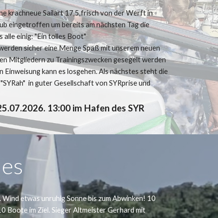
ine krachneue Sailart 17,5,frisch von der Werft in
lub eingetroffen um bereits am nächsten Tag die
alle einig: "Ein tolles Boot"
 werden sicher eine Menge Spaß mit unserem neuen
ren Mitgliedern zu Trainingszwecken gesegelt werden
n Einweisung kann es losgehen. Als nächstes steht die
 "SYRah" in guter Gesellschaft von SYRprise und
r 25.07.2026. 13:00 im Hafen des SYR
des
. Wind etwas unruhig Sonne bis zum Abwinken! 10
 Boote im Ziel. Sieger Altmeister Gerhard mit