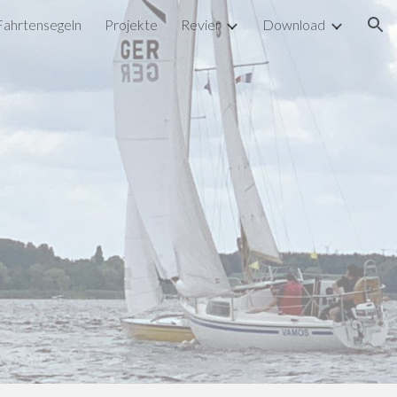
Fahrtensegeln
Projekte
Revier
Download
ion