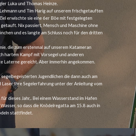
gler Luka und Thomas Heinze.
 Lehmann und Tim Harig auf unserem frischgetauften
el erwischte sie eine 6er Böe mit festgelegten
 getauft. Nix passiert, Mensch und Maschine ohne
nchen und es langte am Schluss noch für den dritten
ie, die zum erstenmal auf unserem Katameran
ach hartem Kampf mit Vorsegel und anderen
rote Laterne gereicht. Aber immerhin angekommen.
 segelbegeisterten Jugendlichen die dann auch am
d Laser Ihre Segelerfahrung unter der Anleitung vom
ta für dieses Jahr,. Bei einem Wasserstand im Hafen
 Wasser, so dass die Knödelregatta am 15.8 auch in
deln stattfindet.